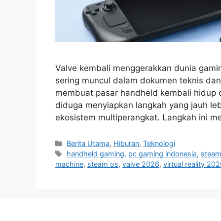
Valve kembali menggerakkan dunia gamin
sering muncul dalam dokumen teknis da
membuat pasar handheld kembali hidup d
diduga menyiapkan langkah yang jauh leb
ekosistem multiperangkat. Langkah ini 
C
Berita Utama
,
Hiburan
,
Teknologi
a
T
handheld gaming
,
pc gaming indonesia
,
steam 
t
a
machine
,
steam os
,
valve 2026
,
virtual reality 20
e
g
g
s
o
r
i