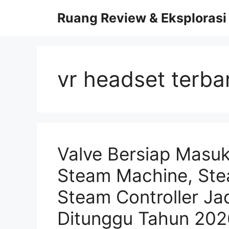
Skip
Ruang Review & Eksplorasi
to
content
vr headset terba
Valve Bersiap Masu
Steam Machine, Ste
Steam Controller Jad
Ditunggu Tahun 202