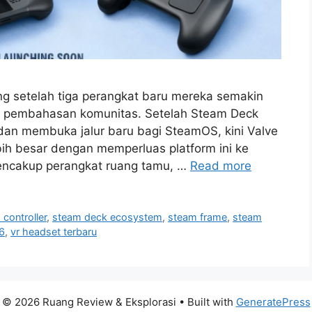
g setelah tiga perangkat baru mereka semakin
n pembahasan komunitas. Setelah Steam Deck
an membuka jalur baru bagi SteamOS, kini Valve
ih besar dengan memperluas platform ini ke
mencakup perangkat ruang tamu, …
Read more
controller
,
steam deck ecosystem
,
steam frame
,
steam
26
,
vr headset terbaru
© 2026 Ruang Review & Eksplorasi
• Built with
GeneratePress