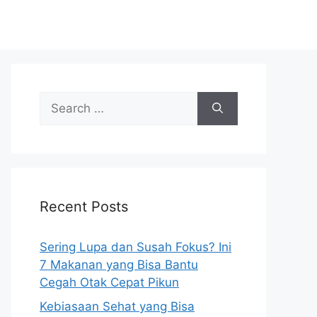
S
e
a
r
c
h
Recent Posts
f
o
r
Sering Lupa dan Susah Fokus? Ini
:
7 Makanan yang Bisa Bantu
Cegah Otak Cepat Pikun
Kebiasaan Sehat yang Bisa