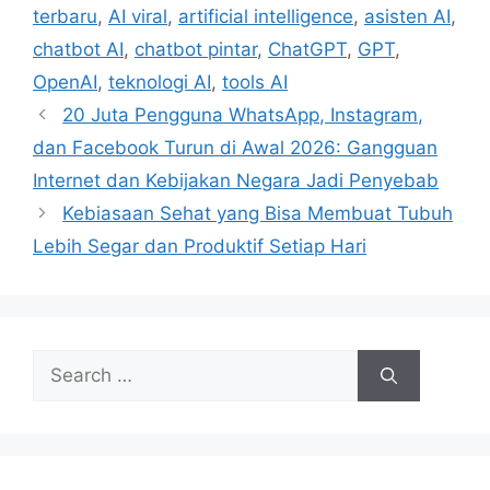
a
terbaru
,
AI viral
,
artificial intelligence
,
asisten AI
,
g
g
chatbot AI
,
chatbot pintar
,
ChatGPT
,
GPT
,
o
s
r
OpenAI
,
teknologi AI
,
tools AI
i
20 Juta Pengguna WhatsApp, Instagram,
e
dan Facebook Turun di Awal 2026: Gangguan
s
Internet dan Kebijakan Negara Jadi Penyebab
Kebiasaan Sehat yang Bisa Membuat Tubuh
Lebih Segar dan Produktif Setiap Hari
S
e
a
r
c