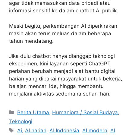
agar tidak memasukkan data pribadi atau
informasi sensitif ke dalam chatbot AI publik.
Meski begitu, perkembangan AI diperkirakan
masih akan terus meluas dalam beberapa
tahun mendatang.
Jika dulu chatbot hanya dianggap teknologi
eksperimen, kini layanan seperti ChatGPT
perlahan berubah menjadi alat bantu digital
harian yang dipakai masyarakat untuk bekerja,
belajar, mencari ide, hingga membantu
menjalani aktivitas sederhana sehari-hari.
C
Berita Utama
,
Humaniora / Sosial Budaya
,
a
Teknologi
t
T
Ai
,
AI harian
,
AI Indonesia
,
AI modern
,
AI
e