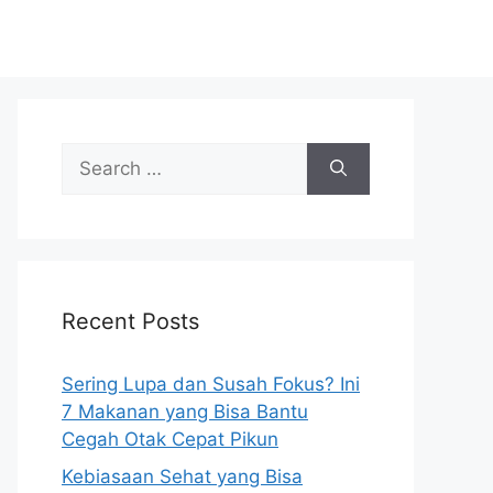
S
e
a
r
c
h
Recent Posts
f
o
r
Sering Lupa dan Susah Fokus? Ini
:
7 Makanan yang Bisa Bantu
Cegah Otak Cepat Pikun
Kebiasaan Sehat yang Bisa