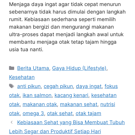
Menjaga daya ingat agar tidak cepat menurun
sebenarnya tidak harus dimulai dengan langkah
rumit. Kebiasaan sederhana seperti memilih
makanan bergizi dan mengurangi makanan
ultra-proses dapat menjadi langkah awal untuk
membantu menjaga otak tetap tajam hingga
usia tua nanti.
C
Berita Utama
,
Gaya Hidup (Lifestyle)
,
a
Kesehatan
t
T
anti pikun
,
cegah pikun
,
daya ingat
,
fokus
e
a
otak
,
ikan salmon
,
kacang kenari
,
kesehatan
g
g
otak
,
makanan otak
,
makanan sehat
,
nutrisi
o
s
r
otak
,
omega 3
,
otak sehat
,
otak tajam
i
Kebiasaan Sehat yang Bisa Membuat Tubuh
e
Lebih Segar dan Produktif Setiap Hari
s