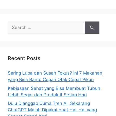
S
e
a
r
c
h
Recent Posts
f
o
Sering Lupa dan Susah Fokus? Ini 7 Makanan
r
yang Bisa Bantu Cegah Otak Cepat Pikun
:
Kebiasaan Sehat yang Bisa Membuat Tubuh
Lebih Segar dan Produktif Setiap Hari
Dulu Dianggap Cuma Tren AI, Sekarang
ChatGPT Malah Dipakai buat Hal-Hal yang