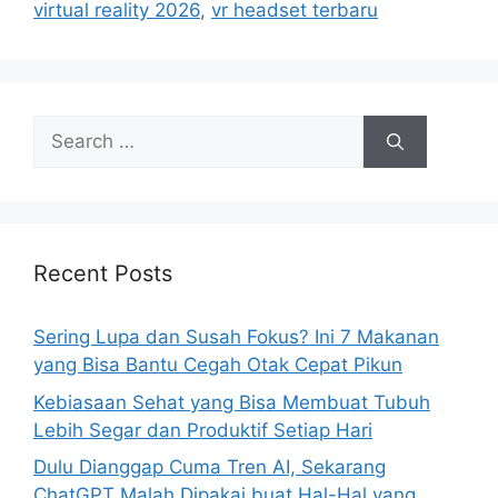
virtual reality 2026
,
vr headset terbaru
o
r
i
e
s
S
e
a
r
c
h
Recent Posts
f
o
Sering Lupa dan Susah Fokus? Ini 7 Makanan
r
yang Bisa Bantu Cegah Otak Cepat Pikun
:
Kebiasaan Sehat yang Bisa Membuat Tubuh
Lebih Segar dan Produktif Setiap Hari
Dulu Dianggap Cuma Tren AI, Sekarang
ChatGPT Malah Dipakai buat Hal-Hal yang