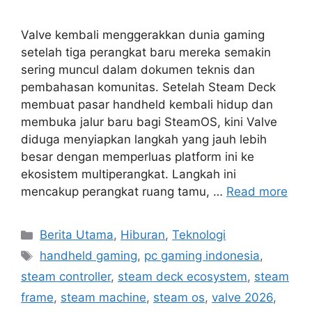
Valve kembali menggerakkan dunia gaming
setelah tiga perangkat baru mereka semakin
sering muncul dalam dokumen teknis dan
pembahasan komunitas. Setelah Steam Deck
membuat pasar handheld kembali hidup dan
membuka jalur baru bagi SteamOS, kini Valve
diduga menyiapkan langkah yang jauh lebih
besar dengan memperluas platform ini ke
ekosistem multiperangkat. Langkah ini
mencakup perangkat ruang tamu, …
Read more
C
Berita Utama
,
Hiburan
,
Teknologi
a
T
handheld gaming
,
pc gaming indonesia
,
t
a
steam controller
,
steam deck ecosystem
,
steam
e
g
frame
,
steam machine
,
steam os
,
valve 2026
,
g
s