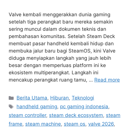
Valve kembali menggerakkan dunia gaming
setelah tiga perangkat baru mereka semakin
sering muncul dalam dokumen teknis dan
pembahasan komunitas. Setelah Steam Deck
membuat pasar handheld kembali hidup dan
membuka jalur baru bagi SteamOS, kini Valve
diduga menyiapkan langkah yang jauh lebih
besar dengan memperluas platform ini ke
ekosistem multiperangkat. Langkah ini
mencakup perangkat ruang tamu, …
Read more
C
Berita Utama
,
Hiburan
,
Teknologi
a
T
handheld gaming
,
pc gaming indonesia
,
t
a
steam controller
,
steam deck ecosystem
,
steam
e
g
frame
,
steam machine
,
steam os
,
valve 2026
,
g
s