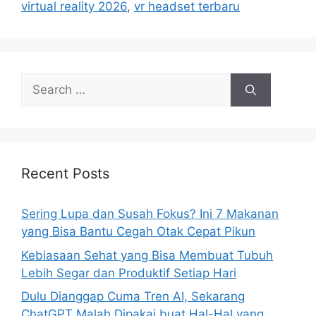
virtual reality 2026
,
vr headset terbaru
o
r
i
e
s
S
e
a
r
c
h
Recent Posts
f
o
Sering Lupa dan Susah Fokus? Ini 7 Makanan
r
yang Bisa Bantu Cegah Otak Cepat Pikun
:
Kebiasaan Sehat yang Bisa Membuat Tubuh
Lebih Segar dan Produktif Setiap Hari
Dulu Dianggap Cuma Tren AI, Sekarang
ChatGPT Malah Dipakai buat Hal-Hal yang