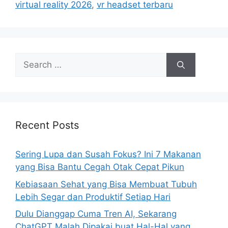
virtual reality 2026
,
vr headset terbaru
o
r
i
e
s
S
e
a
r
c
h
Recent Posts
f
o
Sering Lupa dan Susah Fokus? Ini 7 Makanan
r
yang Bisa Bantu Cegah Otak Cepat Pikun
:
Kebiasaan Sehat yang Bisa Membuat Tubuh
Lebih Segar dan Produktif Setiap Hari
Dulu Dianggap Cuma Tren AI, Sekarang
ChatGPT Malah Dipakai buat Hal-Hal yang