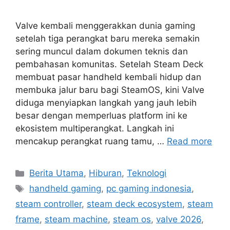
Valve kembali menggerakkan dunia gaming
setelah tiga perangkat baru mereka semakin
sering muncul dalam dokumen teknis dan
pembahasan komunitas. Setelah Steam Deck
membuat pasar handheld kembali hidup dan
membuka jalur baru bagi SteamOS, kini Valve
diduga menyiapkan langkah yang jauh lebih
besar dengan memperluas platform ini ke
ekosistem multiperangkat. Langkah ini
mencakup perangkat ruang tamu, …
Read more
C
Berita Utama
,
Hiburan
,
Teknologi
a
T
handheld gaming
,
pc gaming indonesia
,
t
a
steam controller
,
steam deck ecosystem
,
steam
e
g
frame
,
steam machine
,
steam os
,
valve 2026
,
g
s