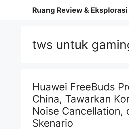
Skip
Ruang Review & Eksplorasi
to
content
tws untuk gamin
Huawei FreeBuds Pro
China, Tawarkan Kom
Noise Cancellation,
Skenario