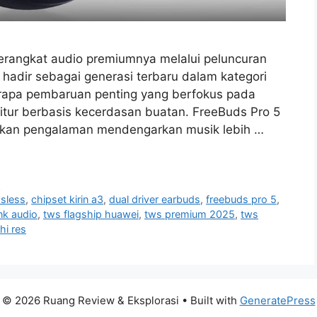
erangkat audio premiumnya melalui peluncuran
i hadir sebagai generasi terbaru dalam kategori
rapa pembaruan penting yang berfokus pada
a fitur berbasis kecerdasan buatan. FreeBuds Pro 5
hkan pengalaman mendengarkan musik lebih …
i
ssless
,
chipset kirin a3
,
dual driver earbuds
,
freebuds pro 5
,
ink audio
,
tws flagship huawei
,
tws premium 2025
,
tws
hi res
© 2026 Ruang Review & Eksplorasi
• Built with
GeneratePress