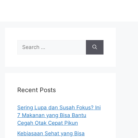
S
e
a
r
c
h
Recent Posts
f
o
r
Sering Lupa dan Susah Fokus? Ini
:
7 Makanan yang Bisa Bantu
Cegah Otak Cepat Pikun
Kebiasaan Sehat yang Bisa