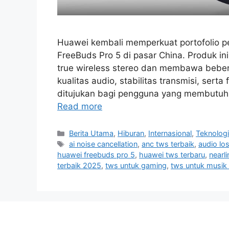
Huawei kembali memperkuat portofolio p
FreeBuds Pro 5 di pasar China. Produk in
true wireless stereo dan membawa bebe
kualitas audio, stabilitas transmisi, sert
ditujukan bagi pengguna yang membutu
Read more
C
Berita Utama
,
Hiburan
,
Internasional
,
Teknolog
a
T
ai noise cancellation
,
anc tws terbaik
,
audio lo
t
a
huawei freebuds pro 5
,
huawei tws terbaru
,
nearl
e
g
terbaik 2025
,
tws untuk gaming
,
tws untuk musik 
g
s
o
r
i
e