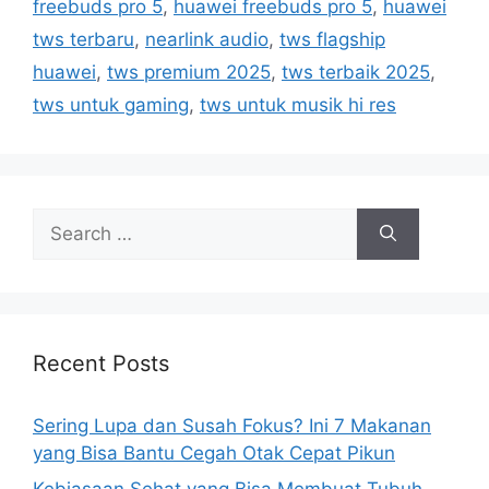
freebuds pro 5
,
huawei freebuds pro 5
,
huawei
o
s
r
tws terbaru
,
nearlink audio
,
tws flagship
i
huawei
,
tws premium 2025
,
tws terbaik 2025
,
e
tws untuk gaming
,
tws untuk musik hi res
s
S
e
a
r
c
h
Recent Posts
f
o
Sering Lupa dan Susah Fokus? Ini 7 Makanan
r
yang Bisa Bantu Cegah Otak Cepat Pikun
: