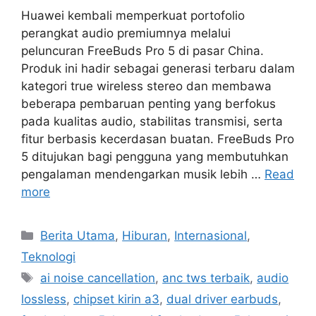
Huawei kembali memperkuat portofolio
perangkat audio premiumnya melalui
peluncuran FreeBuds Pro 5 di pasar China.
Produk ini hadir sebagai generasi terbaru dalam
kategori true wireless stereo dan membawa
beberapa pembaruan penting yang berfokus
pada kualitas audio, stabilitas transmisi, serta
fitur berbasis kecerdasan buatan. FreeBuds Pro
5 ditujukan bagi pengguna yang membutuhkan
pengalaman mendengarkan musik lebih …
Read
more
C
Berita Utama
,
Hiburan
,
Internasional
,
a
Teknologi
t
T
ai noise cancellation
,
anc tws terbaik
,
audio
e
a
lossless
,
chipset kirin a3
,
dual driver earbuds
,
g
g