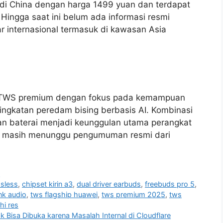
 di China dengan harga 1499 yuan dan terdapat
Hingga saat ini belum ada informasi resmi
r internasional termasuk di kawasan Asia
t TWS premium dengan fokus pada kemampuan
ningkatan peredam bising berbasis AI. Kombinasi
han baterai menjadi keunggulan utama perangkat
al masih menunggu pengumuman resmi dari
i
ssless
,
chipset kirin a3
,
dual driver earbuds
,
freebuds pro 5
,
ink audio
,
tws flagship huawei
,
tws premium 2025
,
tws
hi res
Bisa Dibuka karena Masalah Internal di Cloudflare