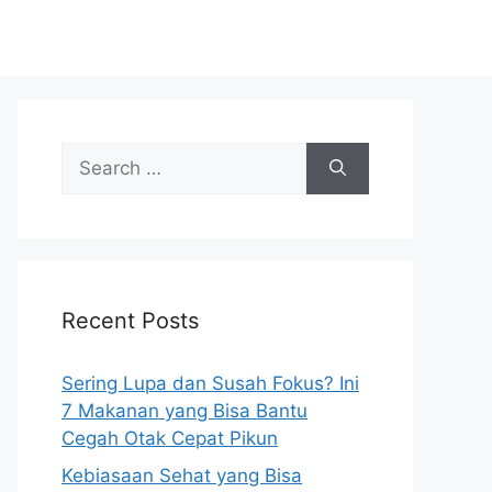
S
e
a
r
c
h
Recent Posts
f
o
r
Sering Lupa dan Susah Fokus? Ini
:
7 Makanan yang Bisa Bantu
Cegah Otak Cepat Pikun
Kebiasaan Sehat yang Bisa