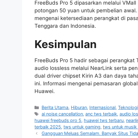
FreeBuds Pro 5 dipasarkan melalui VMall
potongan 50 yuan untuk pembelian awal. 
mengenai ketersediaan perangkat di pasa
Tenggara dan Indonesia.
Kesimpulan
FreeBuds Pro 5 hadir sebagai perangka
audio lossless melalui NearLink serta pe
dual driver chipset Kirin A3 dan daya ta
ini. Informasi mengenai pemasaran glob
Huawei.
C
Berita Utama
,
Hiburan
,
Internasional
,
Teknolog
a
T
ai noise cancellation
,
anc tws terbaik
,
audio lo
t
a
huawei freebuds pro 5
,
huawei tws terbaru
,
nearl
e
g
terbaik 2025
,
tws untuk gaming
,
tws untuk musik 
g
s
Gangguan Meluas Semalam. Banyak Situs Tidak 