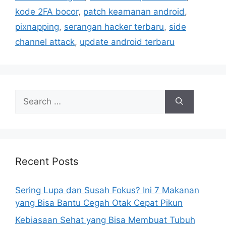
s
kode 2FA bocor
,
patch keamanan android
,
pixnapping
,
serangan hacker terbaru
,
side
channel attack
,
update android terbaru
S
e
a
r
c
h
Recent Posts
f
o
Sering Lupa dan Susah Fokus? Ini 7 Makanan
r
yang Bisa Bantu Cegah Otak Cepat Pikun
:
Kebiasaan Sehat yang Bisa Membuat Tubuh