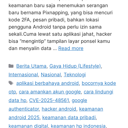
keamanan baru saja menemukan serangan
baru bernama Pixnapping, yang bisa mencuri
kode 2FA, pesan pribadi, bahkan lokasi
pengguna Android tanpa perlu izin sama
sekali.Cuma lewat satu aplikasi jahat, hacker
bisa “mengintip” tampilan layar ponsel kamu
dan menyalin data …
Read more
C
Berita Utama
,
Gaya Hidup (Lifestyle)
,
a
Internasional
,
Nasional
,
Teknologi
t
T
aplikasi berbahaya android
,
bocornya kode
e
a
otp
,
cara amankan akun google
,
cara lindungi
g
g
data hp
,
CVE-2025-48561
,
google
o
s
r
authenticator
,
hacker android
,
keamanan
i
android 2025
,
keamanan data pribadi
,
e
keamanan digital
,
keamanan hp indonesia
,