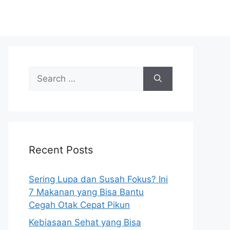
S
e
a
r
c
h
Recent Posts
f
o
r
Sering Lupa dan Susah Fokus? Ini
:
7 Makanan yang Bisa Bantu
Cegah Otak Cepat Pikun
Kebiasaan Sehat yang Bisa