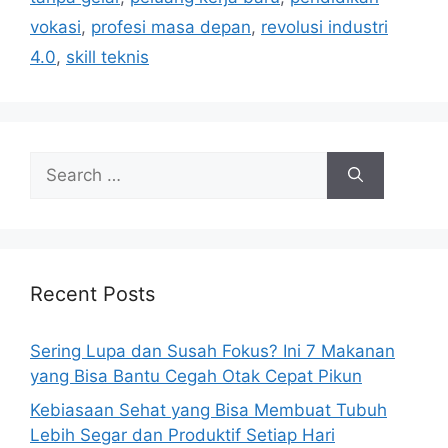
e
vokasi
,
profesi masa depan
,
revolusi industri
s
4.0
,
skill teknis
S
e
a
r
c
h
Recent Posts
f
o
Sering Lupa dan Susah Fokus? Ini 7 Makanan
r
yang Bisa Bantu Cegah Otak Cepat Pikun
:
Kebiasaan Sehat yang Bisa Membuat Tubuh
Lebih Segar dan Produktif Setiap Hari