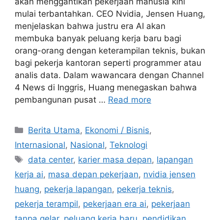
akan menggantikan pekerjaan manusia kini
mulai terbantahkan. CEO Nvidia, Jensen Huang,
menjelaskan bahwa justru era AI akan
membuka banyak peluang kerja baru bagi
orang-orang dengan keterampilan teknis, bukan
bagi pekerja kantoran seperti programmer atau
analis data. Dalam wawancara dengan Channel
4 News di Inggris, Huang menegaskan bahwa
pembangunan pusat …
Read more
C
Berita Utama
,
Ekonomi / Bisnis
,
a
Internasional
,
Nasional
,
Teknologi
t
T
data center
,
karier masa depan
,
lapangan
e
a
kerja ai
,
masa depan pekerjaan
,
nvidia jensen
g
g
huang
,
pekerja lapangan
,
pekerja teknis
,
o
s
r
pekerja terampil
,
pekerjaan era ai
,
pekerjaan
i
tanpa gelar
,
peluang kerja baru
,
pendidikan