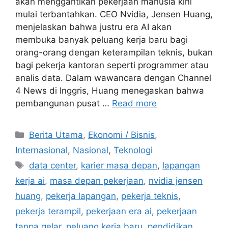
akan menggantikan pekerjaan manusia kini
mulai terbantahkan. CEO Nvidia, Jensen Huang,
menjelaskan bahwa justru era AI akan
membuka banyak peluang kerja baru bagi
orang-orang dengan keterampilan teknis, bukan
bagi pekerja kantoran seperti programmer atau
analis data. Dalam wawancara dengan Channel
4 News di Inggris, Huang menegaskan bahwa
pembangunan pusat …
Read more
C
Berita Utama
,
Ekonomi / Bisnis
,
a
Internasional
,
Nasional
,
Teknologi
t
T
data center
,
karier masa depan
,
lapangan
e
a
kerja ai
,
masa depan pekerjaan
,
nvidia jensen
g
g
huang
,
pekerja lapangan
,
pekerja teknis
,
o
s
r
pekerja terampil
,
pekerjaan era ai
,
pekerjaan
i
tanpa gelar
,
peluang kerja baru
,
pendidikan