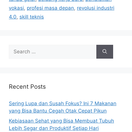
e
vokasi
,
profesi masa depan
,
revolusi industri
s
4.0
,
skill teknis
S
e
a
r
c
h
Recent Posts
f
o
Sering Lupa dan Susah Fokus? Ini 7 Makanan
r
yang Bisa Bantu Cegah Otak Cepat Pikun
:
Kebiasaan Sehat yang Bisa Membuat Tubuh
Lebih Segar dan Produktif Setiap Hari