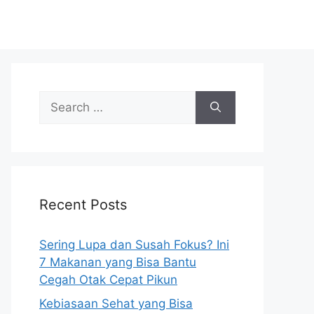
S
e
a
r
c
h
Recent Posts
f
o
r
Sering Lupa dan Susah Fokus? Ini
:
7 Makanan yang Bisa Bantu
Cegah Otak Cepat Pikun
Kebiasaan Sehat yang Bisa