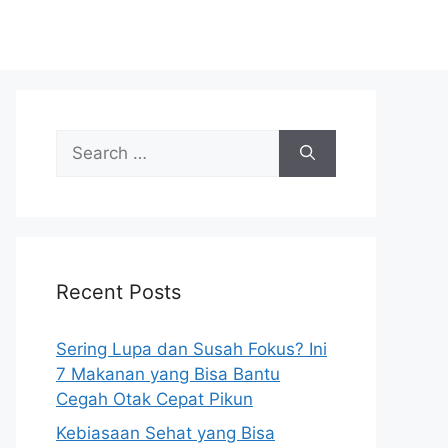
S
e
a
r
c
h
Recent Posts
f
o
r
Sering Lupa dan Susah Fokus? Ini
:
7 Makanan yang Bisa Bantu
Cegah Otak Cepat Pikun
Kebiasaan Sehat yang Bisa