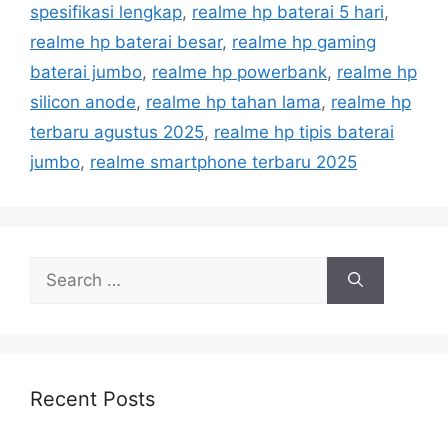
spesifikasi lengkap
,
realme hp baterai 5 hari
,
s
realme hp baterai besar
,
realme hp gaming
baterai jumbo
,
realme hp powerbank
,
realme hp
silicon anode
,
realme hp tahan lama
,
realme hp
terbaru agustus 2025
,
realme hp tipis baterai
jumbo
,
realme smartphone terbaru 2025
S
e
a
r
c
h
Recent Posts
f
o