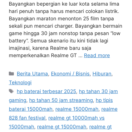
Bayangkan bepergian ke luar kota selama lima
hari penuh tanpa harus mencari colokan listrik.
Bayangkan maraton menonton 25 film tanpa
sekali pun mencari charger. Bayangkan bermain
game hingga 30 jam nonstop tanpa pesan “low
battery”. Semua skenario itu kini tidak lagi
imajinasi, karena Realme baru saja
memperkenalkan Realme GT …
Read more
C
Berita Utama
,
Ekonomi / Bisnis
,
Hiburan
,
a
Teknologi
t
T
hp baterai terbesar 2025
,
hp tahan 30 jam
e
a
gaming
,
hp tahan 50 jam streaming
,
hp tipis
g
g
baterai 15000mah
,
realme 15000mah
,
realme
o
s
r
828 fan festival
,
realme gt 10000mah vs
i
15000mah
,
realme gt 15000mah
,
realme gt
e