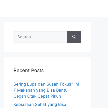
S
e
a
r
c
h
Recent Posts
f
o
r
Sering Lupa dan Susah Fokus? Ini
:
7 Makanan yang Bisa Bantu
Cegah Otak Cepat Pikun
Kebiasaan Sehat yang Bisa