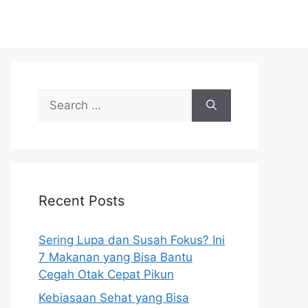
S
e
a
r
c
h
Recent Posts
f
o
r
Sering Lupa dan Susah Fokus? Ini
:
7 Makanan yang Bisa Bantu
Cegah Otak Cepat Pikun
Kebiasaan Sehat yang Bisa