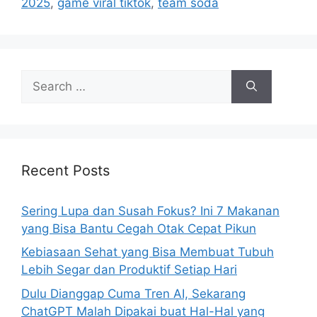
2025
,
game viral tiktok
,
team soda
s
S
e
a
r
c
h
Recent Posts
f
o
Sering Lupa dan Susah Fokus? Ini 7 Makanan
r
yang Bisa Bantu Cegah Otak Cepat Pikun
:
Kebiasaan Sehat yang Bisa Membuat Tubuh
Lebih Segar dan Produktif Setiap Hari
Dulu Dianggap Cuma Tren AI, Sekarang
ChatGPT Malah Dipakai buat Hal-Hal yang