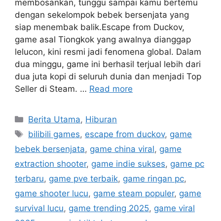
membosankan, tunggu sampai kamu bertemu
dengan sekelompok bebek bersenjata yang
siap menembak balik.Escape from Duckov,
game asal Tiongkok yang awalnya dianggap
lelucon, kini resmi jadi fenomena global. Dalam
dua minggu, game ini berhasil terjual lebih dari
dua juta kopi di seluruh dunia dan menjadi Top
Seller di Steam. …
Read more
C
Berita Utama
,
Hiburan
a
T
bilibili games
,
escape from duckov
,
game
t
a
bebek bersenjata
,
game china viral
,
game
e
g
extraction shooter
,
game indie sukses
,
game pc
g
s
terbaru
,
game pve terbaik
,
game ringan pc
,
o
r
game shooter lucu
,
game steam populer
,
game
i
survival lucu
,
game trending 2025
,
game viral
e