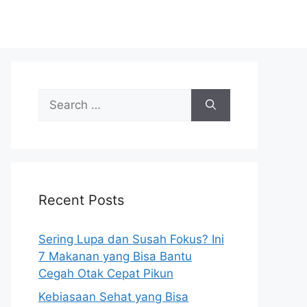
S
e
a
r
c
h
Recent Posts
f
o
r
Sering Lupa dan Susah Fokus? Ini
:
7 Makanan yang Bisa Bantu
Cegah Otak Cepat Pikun
Kebiasaan Sehat yang Bisa