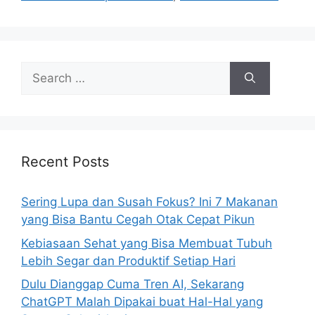
s
S
e
a
r
c
h
Recent Posts
f
o
Sering Lupa dan Susah Fokus? Ini 7 Makanan
r
yang Bisa Bantu Cegah Otak Cepat Pikun
:
Kebiasaan Sehat yang Bisa Membuat Tubuh
Lebih Segar dan Produktif Setiap Hari
Dulu Dianggap Cuma Tren AI, Sekarang
ChatGPT Malah Dipakai buat Hal-Hal yang