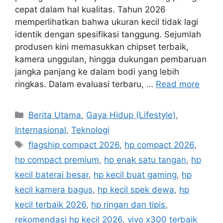
cepat dalam hal kualitas. Tahun 2026
memperlihatkan bahwa ukuran kecil tidak lagi
identik dengan spesifikasi tanggung. Sejumlah
produsen kini memasukkan chipset terbaik,
kamera unggulan, hingga dukungan pembaruan
jangka panjang ke dalam bodi yang lebih
ringkas. Dalam evaluasi terbaru, …
Read more
C
Berita Utama
,
Gaya Hidup (Lifestyle)
,
a
Internasional
,
Teknologi
t
T
flagship compact 2026
,
hp compact 2026
,
e
a
hp compact premium
,
hp enak satu tangan
,
hp
g
g
kecil baterai besar
,
hp kecil buat gaming
,
hp
o
s
r
kecil kamera bagus
,
hp kecil spek dewa
,
hp
i
kecil terbaik 2026
,
hp ringan dan tipis
,
e
rekomendasi hp kecil 2026
,
vivo x300 terbaik