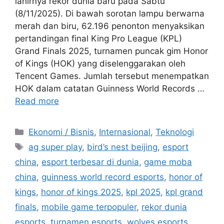
lahirnya rekor dunia baru pada Sabtu
(8/11/2025). Di bawah sorotan lampu berwarna
merah dan biru, 62.196 penonton menyaksikan
pertandingan final King Pro League (KPL)
Grand Finals 2025, turnamen puncak gim Honor
of Kings (HOK) yang diselenggarakan oleh
Tencent Games. Jumlah tersebut menempatkan
HOK dalam catatan Guinness World Records …
Read more
C
Ekonomi / Bisnis
,
Internasional
,
Teknologi
a
T
ag super play
,
bird’s nest beijing
,
esport
t
a
china
,
esport terbesar di dunia
,
game moba
e
g
china
,
guinness world record esports
,
honor of
g
s
kings
,
honor of kings 2025
,
kpl 2025
,
kpl grand
o
r
finals
,
mobile game terpopuler
,
rekor dunia
i
esports
,
turnamen esports
,
wolves esports