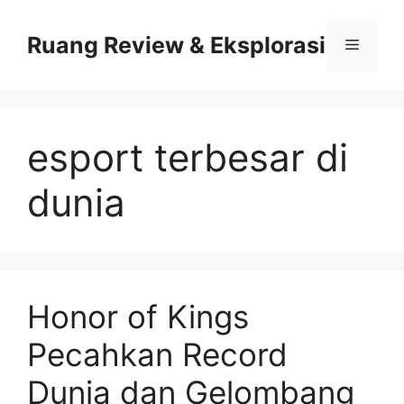
Skip
to
Ruang Review & Eksplorasi
Menu
content
esport terbesar di
dunia
Honor of Kings
Pecahkan Record
Dunia dan Gelombang