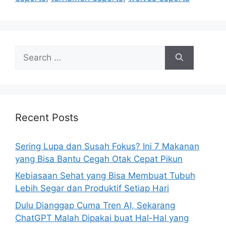
e
s
S
e
a
r
c
h
Recent Posts
f
o
Sering Lupa dan Susah Fokus? Ini 7 Makanan
r
yang Bisa Bantu Cegah Otak Cepat Pikun
:
Kebiasaan Sehat yang Bisa Membuat Tubuh
Lebih Segar dan Produktif Setiap Hari
Dulu Dianggap Cuma Tren AI, Sekarang
ChatGPT Malah Dipakai buat Hal-Hal yang