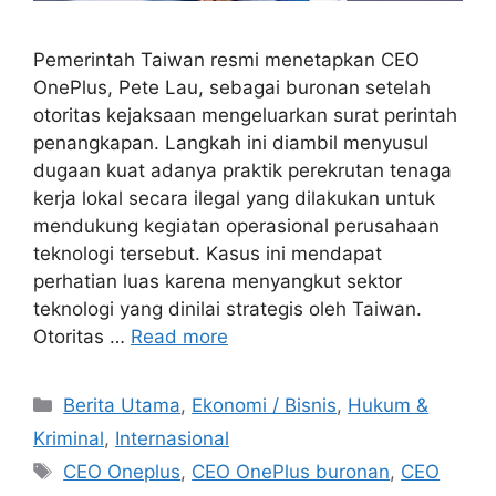
Pemerintah Taiwan resmi menetapkan CEO
OnePlus, Pete Lau, sebagai buronan setelah
otoritas kejaksaan mengeluarkan surat perintah
penangkapan. Langkah ini diambil menyusul
dugaan kuat adanya praktik perekrutan tenaga
kerja lokal secara ilegal yang dilakukan untuk
mendukung kegiatan operasional perusahaan
teknologi tersebut. Kasus ini mendapat
perhatian luas karena menyangkut sektor
teknologi yang dinilai strategis oleh Taiwan.
Otoritas …
Read more
C
Berita Utama
,
Ekonomi / Bisnis
,
Hukum &
a
Kriminal
,
Internasional
t
T
CEO Oneplus
,
CEO OnePlus buronan
,
CEO
e
a