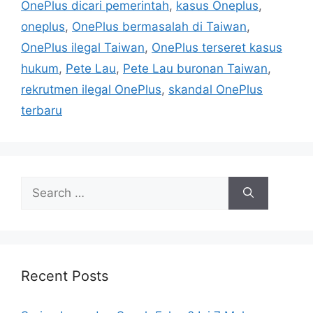
OnePlus dicari pemerintah
,
kasus Oneplus
,
g
g
oneplus
,
OnePlus bermasalah di Taiwan
,
o
s
r
OnePlus ilegal Taiwan
,
OnePlus terseret kasus
i
hukum
,
Pete Lau
,
Pete Lau buronan Taiwan
,
e
rekrutmen ilegal OnePlus
,
skandal OnePlus
s
terbaru
S
e
a
r
c
h
Recent Posts
f
o