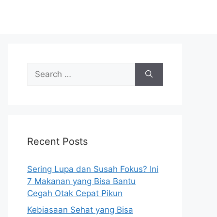
S
e
a
r
c
h
Recent Posts
f
o
r
Sering Lupa dan Susah Fokus? Ini
:
7 Makanan yang Bisa Bantu
Cegah Otak Cepat Pikun
Kebiasaan Sehat yang Bisa