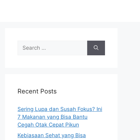
S
e
a
r
c
h
Recent Posts
f
o
r
Sering Lupa dan Susah Fokus? Ini
:
7 Makanan yang Bisa Bantu
Cegah Otak Cepat Pikun
Kebiasaan Sehat yang Bisa