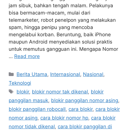
jam sibuk, bahkan tengah malam. Pelakunya
bisa bermacam-macam, mulai dari
telemarketer, robot penelpon yang melakukan
spam, hingga penipu yang mencoba
mengelabui korban. Beruntung, baik iPhone
maupun Android menyediakan solusi praktis
untuk memutus gangguan ini. Mengapa Nomor
…
Read more
C
Berita Utama
,
Internasional
,
Nasional
,
a
Teknologi
t
T
blokir
,
blokir nomor tak dikenal
,
blokir
e
a
panggilan masuk
,
blokir panggilan nomor asing
,
g
g
blokir panggilan robocall
,
cara blokir
,
cara blokir
o
s
r
nomor asing
,
cara blokir nomor hp
,
cara blokir
i
nomor tidak dikenal
,
cara blokir panggilan di