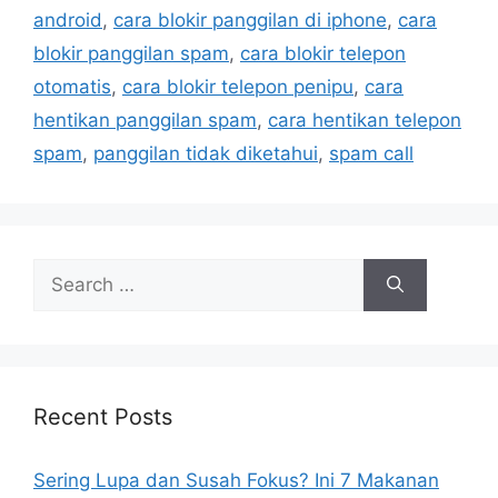
e
android
,
cara blokir panggilan di iphone
,
cara
s
blokir panggilan spam
,
cara blokir telepon
otomatis
,
cara blokir telepon penipu
,
cara
hentikan panggilan spam
,
cara hentikan telepon
spam
,
panggilan tidak diketahui
,
spam call
S
e
a
r
c
h
Recent Posts
f
o
Sering Lupa dan Susah Fokus? Ini 7 Makanan
r