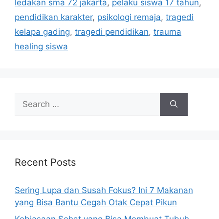
ledakan sma 72 jakarta
,
pelaku siswa 17 tahun
,
e
pendidikan karakter
,
psikologi remaja
,
tragedi
s
kelapa gading
,
tragedi pendidikan
,
trauma
healing siswa
S
e
a
r
c
h
Recent Posts
f
o
Sering Lupa dan Susah Fokus? Ini 7 Makanan
r
yang Bisa Bantu Cegah Otak Cepat Pikun
:
Kebiasaan Sehat yang Bisa Membuat Tubuh