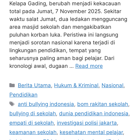
Kelapa Gading, berubah menjadi kekacauan
total pada Jumat, 7 November 2025. Sekitar
waktu salat Jumat, dua ledakan mengguncang
area masjid sekolah dan mengakibatkan
puluhan korban luka. Peristiwa ini langsung
menjadi sorotan nasional karena terjadi di
lingkungan pendidikan, tempat yang
seharusnya paling aman bagi pelajar. Dari
kronologi awal, dugaan …
Read more
C
Berita Utama
,
Hukum & Kriminal
,
Nasional
,
a
Pendidikan
t
T
anti bullying indonesia
,
bom rakitan sekolah
,
e
a
bullying di sekolah
,
dunia pendidikan indonesia
,
g
g
empati di sekolah
,
investigasi polisi jakarta
,
o
s
r
keamanan sekolah
,
kesehatan mental pelajar
,
i