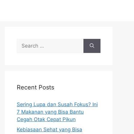
S
e
a
r
c
h
Recent Posts
f
o
r
Sering Lupa dan Susah Fokus? Ini
:
7 Makanan yang Bisa Bantu
Cegah Otak Cepat Pikun
Kebiasaan Sehat yang Bisa